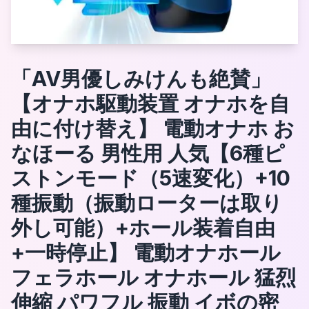
「AV男優しみけんも絶賛」
【オナホ駆動装置 オナホを自
由に付け替え】 電動オナホ お
なほーる 男性用 人気【6種ピ
ストンモード（5速変化）+10
種振動（振動ローターは取り
外し可能）+ホール装着自由
+一時停止】 電動オナホール
フェラホール オナホール 猛烈
伸縮 パワフル 振動 イボの密