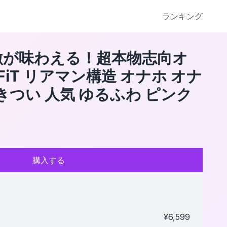
ランキング
激が味わえる！超本物志向オ
FiT リアマン構造 オナホ オナ
きつい 人気 ゆるふわ ピンク
購入する
¥
6,599