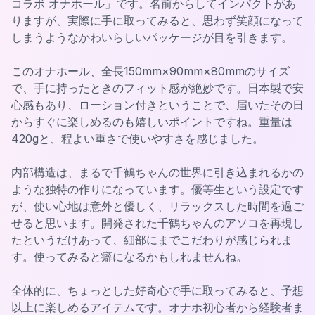
コラボ オナホール」です。名前からしてインパクトがあ
りますが、実際に手に取ってみると、思わず笑顔になって
しまうようなかわいらしいパッケージが目を引きます。
このオナホール、全長150mm×90mm×80mmのサイズ
で、手に持ったときのフィット感が絶妙です。日本製で安
心感もあり、ローション付きということで、届いたその日
からすぐに楽しめるのも嬉しいポイントですね。重量は
420gと、程よい重さで使いやすさを感じました。
内部構造は、まるで千鶴ちゃんの世界に引き込まれるかの
ような独特の作りになっています。優等生という設定です
が、使い心地は意外と優しく、リラックスした時間を過ご
せると思います。開発された千鶴ちゃんのアソコを再現し
たというだけあって、細部にまでこだわりが感じられま
す。使ってみると癖になるかもしれませんね。
全体的に、ちょっとした好奇心で手に取ってみると、予想
以上に楽しめるアイテムです。オナホ初心者から経験者ま