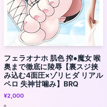
フェラオナホ 肌色 搾●魔女 喉
奥まで徹底に陵辱【裏スジ挟
み込む4面圧×ゾリヒダ リアル
ペロ 失神甘噛み】BRQ
¥
2,000
0