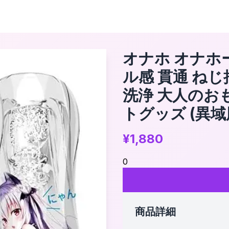
オナホ オナホ
ル感 貫通 ね
洗浄 大人のお
トグッズ (異域
¥
1,880
0
商品詳細