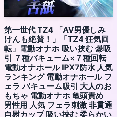
第一世代 TZ4 「AV男優しみ
けんも絶賛！」「TZ4 狂気回
転」電動オナホ 吸い挟む 爆吸
引 ７種バキューム×７種回転
電動オナホール IPX7防水 人気
ランキング 電動オナホール フ
ェラ バキューム吸引 大人のお
もちゃ 電動オナホ 亀頭責め
男性用 人気 フェラ刺激 非貫通
自慰カップ 吸い挟む 柔らかい