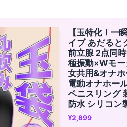
【玉特化！一瞬
イブ あだると
前立腺 2点同
種振動×Wモー
女共用&オナホ
電動オナホール
ペニスリング 
防水 シリコン
¥
2,899