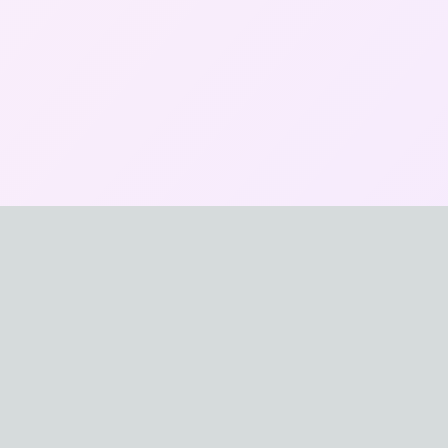
おなほXYZ
最新のオナホール製品を比較・紹介する日本最大級の
サイトです。