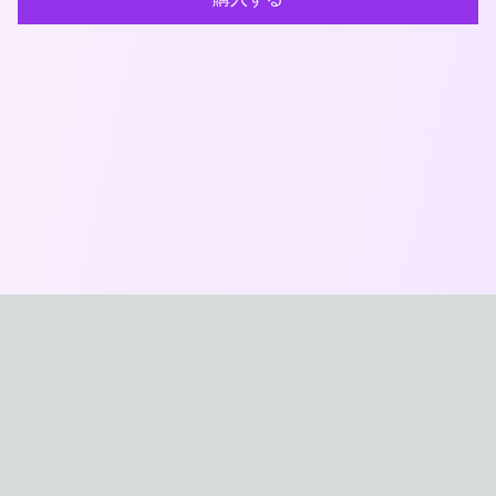
おなほXYZ
最新のオナホール製品を比較・紹介する日本最大級のサイ
トです。