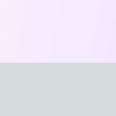
おなほXYZ
最新のオナホール製品を比較・紹介する日本最大級のサイ
トです。