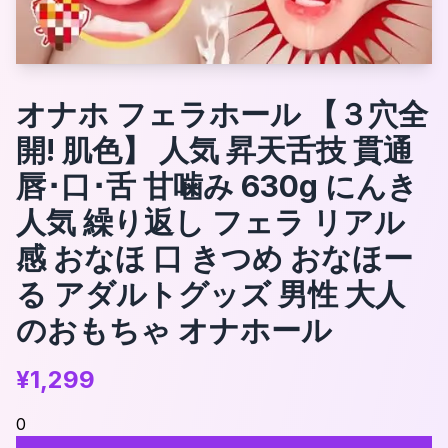
オナホ フェラホール 【３穴全
開! 肌色】 人気 昇天舌技 貫通
唇･口･舌 甘噛み 630g にんき
人気 繰り返し フェラ リアル
感 おなほ 口 きつめ おなほー
る アダルトグッズ 男性 大人
のおもちゃ オナホール
¥
1,299
0