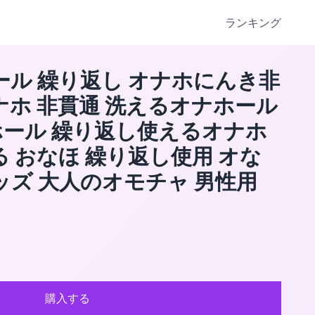
ランキング
ール 繰り返し オナホにんき非
ナホ 非貫通 洗えるオナホール
ール 繰り返し使えるオナホ
る おなほ 繰り返し使用 オな
ッズ 大人のオモチャ 男性用
購入する