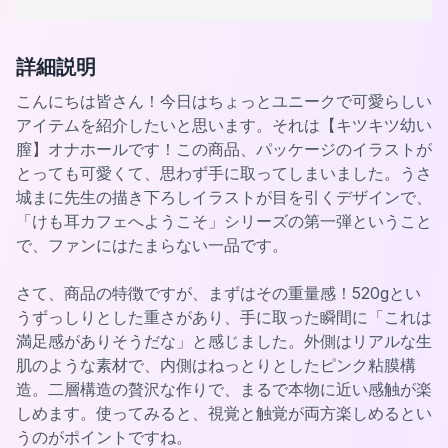
詳細説明
こんにちは皆さん！今日はちょっとユニークで可愛らしい
アイテムを紹介したいと思います。それは【キツキツ幼い
膣】オナホールです！この商品、パッケージのイラストが
とっても可愛くて、思わず手に取ってしまいました。うさ
城まに先生の描き下ろしイラストが目を引くデザインで、
「けも耳カフェへようこそ」シリーズの第一弾ということ
で、ファンにはたまらない一品です。
さて、商品の特徴ですが、まずはその重量感！520gとい
うずっしりとした重さがあり、手に取った瞬間に「これは
満足感がありそうだな」と感じました。外側はリアルな生
肌のような素材で、内側はねっとりとしたピンク粘膜構
造。二層構造の贅沢な作りで、まるで本物に近い感触が楽
しめます。使ってみると、視覚と触覚が両方楽しめるとい
うのがポイントですね。