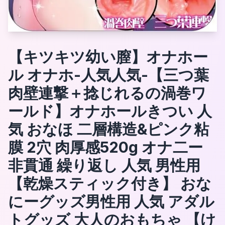
【キツキツ幼い膣】オナホー
ル オナホ-人気人気-【三つ葉
肉壁連撃＋捻じれるの渦巻ワ
ールド】オナホールきつい 人
気 おなほ 二層構造&ピンク粘
膜 2穴 肉厚感520g オナ二ー
非貫通 繰り返し 人気 男性用
【乾燥スティック付き】 おな
にーグッズ男性用 人気 アダル
トグッズ 大人のおもちゃ 【け