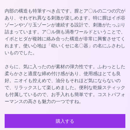
内部の構造も特筆すべき点です。膣とア〇ルの二つの穴が
あり、それぞれ異なる刺激が楽しめます。特に膣はイボ谷
ゾーンやゾリ玉ゾーンが連続する設計で、刺激がたっぷり
詰まっています。ア〇ル側も渦巻ワールドということで、
イボとヒダが複雑に絡み合った構造が非常に興奮させてく
れます。使い心地は「幼いくせに名〇器」の名にふさわし
いものでした。
さらに、気に入ったのが素材の弾力性です。ふわっとした
柔らかさと適度な締め付け感があり、使用感はとても良
好。ニオイも控えめで、油分もそれほど気にならないの
で、リラックスして楽しめました。便利な乾燥スティック
も付属しているので、お手入れも簡単です。コストパフォ
ーマンスの高さも魅力の一つですね。
購入する