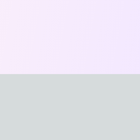
おなほXYZ
最新のオナホール製品を比較・紹介する日本最大級のサイ
トです。